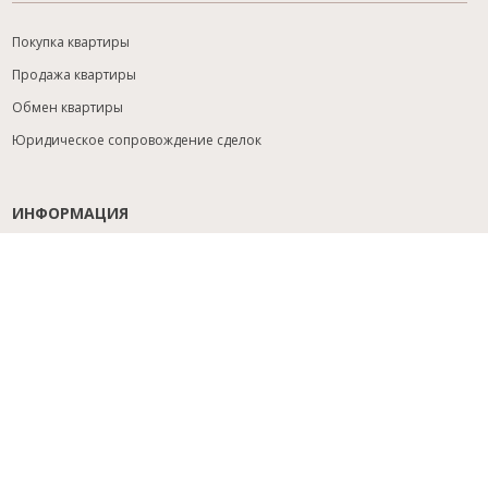
Покупка квартиры
Продажа квартиры
Обмен квартиры
Юридическое сопровождение сделок
ИНФОРМАЦИЯ
Содействие с ипотекой
Юридический анализ объекта
Расселение
Управление объектами
Подбор новостройки