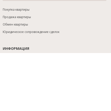
Покупка квартиры
Продажа квартиры
Обмен квартиры
Юридическое сопровождение сделок
ИНФОРМАЦИЯ
Содействие с ипотекой
Юридический анализ объекта
Расселение
Управление объектами
Подбор новостройки