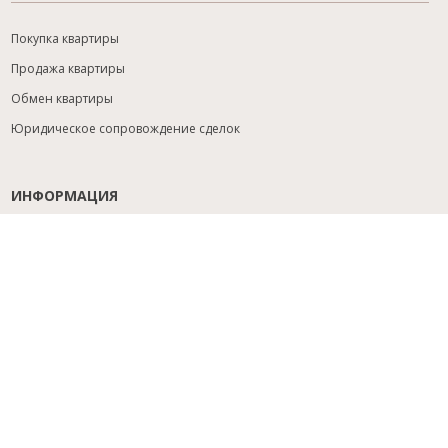
Покупка квартиры
Продажа квартиры
Обмен квартиры
Юридическое сопровождение сделок
ИНФОРМАЦИЯ
Содействие с ипотекой
Юридический анализ объекта
Расселение
Управление объектами
Подбор новостройки