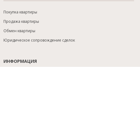
Покупка квартиры
Продажа квартиры
Обмен квартиры
Юридическое сопровождение сделок
ИНФОРМАЦИЯ
Содействие с ипотекой
Юридический анализ объекта
Расселение
Управление объектами
Подбор новостройки