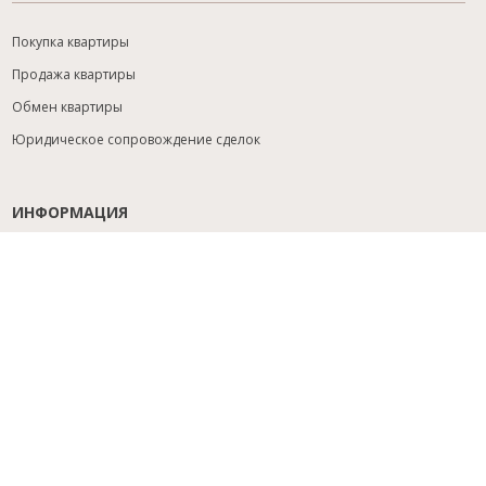
Покупка квартиры
Продажа квартиры
Обмен квартиры
Юридическое сопровождение сделок
ИНФОРМАЦИЯ
Содействие с ипотекой
Юридический анализ объекта
Расселение
Управление объектами
Подбор новостройки