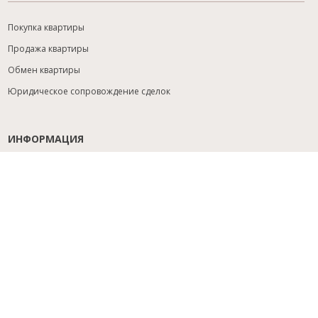
Покупка квартиры
Продажа квартиры
Обмен квартиры
Юридическое сопровождение сделок
ИНФОРМАЦИЯ
Содействие с ипотекой
Юридический анализ объекта
Расселение
Управление объектами
Подбор новостройки