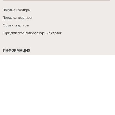
Покупка квартиры
Продажа квартиры
Обмен квартиры
Юридическое сопровождение сделок
ИНФОРМАЦИЯ
Содействие с ипотекой
Юридический анализ объекта
Расселение
Управление объектами
Подбор новостройки