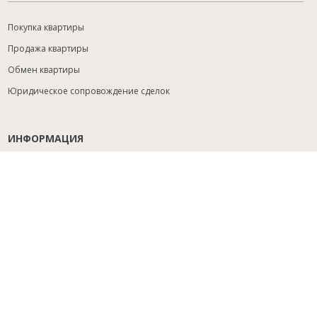
Покупка квартиры
Продажа квартиры
Обмен квартиры
Юридическое сопровождение сделок
ИНФОРМАЦИЯ
Содействие с ипотекой
Юридический анализ объекта
Расселение
Управление объектами
Подбор новостройки