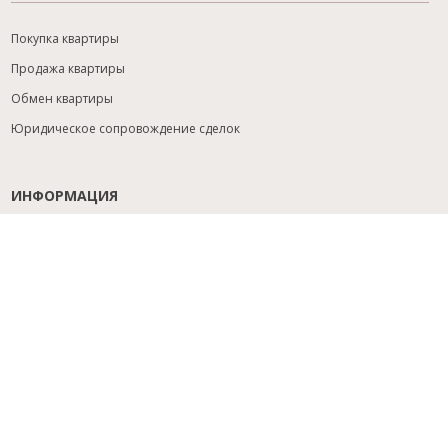
Покупка квартиры
Продажа квартиры
Обмен квартиры
Юридическое сопровождение сделок
ИНФОРМАЦИЯ
Содействие с ипотекой
Юридический анализ объекта
Расселение
Управление объектами
Подбор новостройки