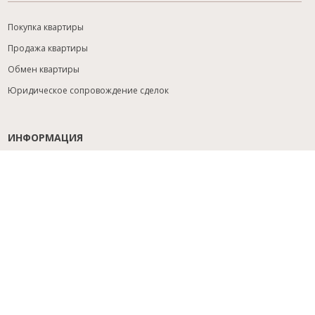
Покупка квартиры
Продажа квартиры
Обмен квартиры
Юридическое сопровождение сделок
ИНФОРМАЦИЯ
Содействие с ипотекой
Юридический анализ объекта
Расселение
Управление объектами
Подбор новостройки