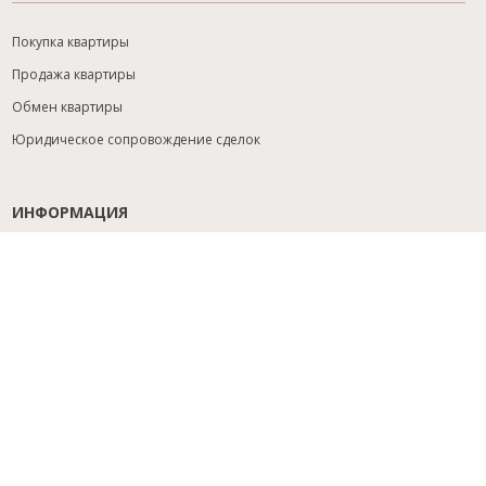
Покупка квартиры
Продажа квартиры
Обмен квартиры
Юридическое сопровождение сделок
ИНФОРМАЦИЯ
Содействие с ипотекой
Юридический анализ объекта
Расселение
Управление объектами
Подбор новостройки