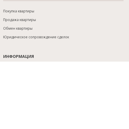
Покупка квартиры
Продажа квартиры
Обмен квартиры
Юридическое сопровождение сделок
ИНФОРМАЦИЯ
Содействие с ипотекой
Юридический анализ объекта
Расселение
Управление объектами
Подбор новостройки