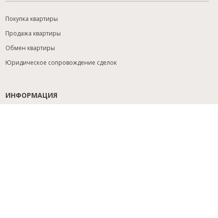
Покупка квартиры
Продажа квартиры
Обмен квартиры
Юридическое сопровождение сделок
ИНФОРМАЦИЯ
Содействие с ипотекой
Юридический анализ объекта
Расселение
Управление объектами
Подбор новостройки