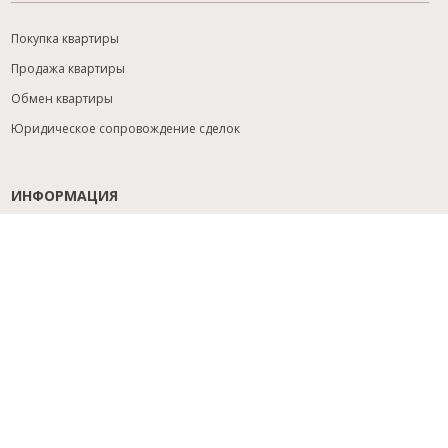
Покупка квартиры
Продажа квартиры
Обмен квартиры
Юридическое сопровождение сделок
ИНФОРМАЦИЯ
Содействие с ипотекой
Юридический анализ объекта
Расселение
Управление объектами
Подбор новостройки