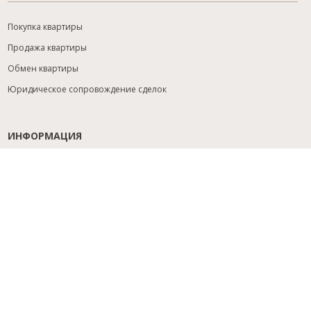
Покупка квартиры
Продажа квартиры
Обмен квартиры
Юридическое сопровождение сделок
ИНФОРМАЦИЯ
Содействие с ипотекой
Юридический анализ объекта
Расселение
Управление объектами
Подбор новостройки