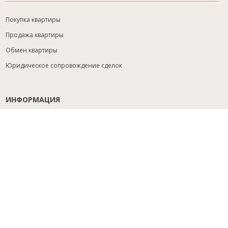
Покупка квартиры
Продажа квартиры
Обмен квартиры
Юридическое сопровождение сделок
ИНФОРМАЦИЯ
Содействие с ипотекой
Юридический анализ объекта
Расселение
Управление объектами
Подбор новостройки