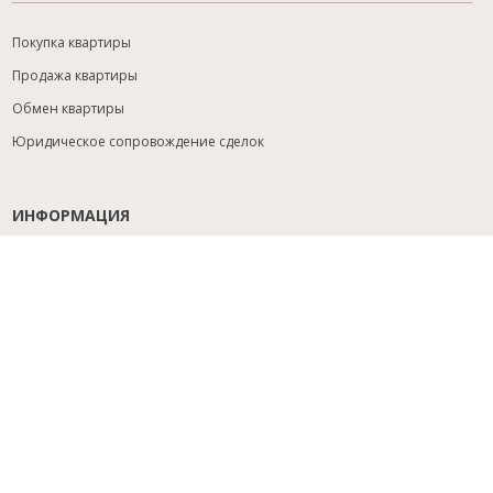
Покупка квартиры
Продажа квартиры
Обмен квартиры
Юридическое сопровождение сделок
ИНФОРМАЦИЯ
Содействие с ипотекой
Юридический анализ объекта
Расселение
Управление объектами
Подбор новостройки