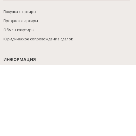
Покупка квартиры
Продажа квартиры
Обмен квартиры
Юридическое сопровождение сделок
ИНФОРМАЦИЯ
Содействие с ипотекой
Юридический анализ объекта
Расселение
Управление объектами
Подбор новостройки