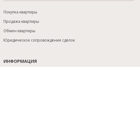
Покупка квартиры
Продажа квартиры
Обмен квартиры
Юридическое сопровождение сделок
ИНФОРМАЦИЯ
Содействие с ипотекой
Юридический анализ объекта
Расселение
Управление объектами
Подбор новостройки