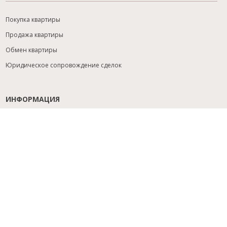
Покупка квартиры
Продажа квартиры
Обмен квартиры
Юридическое сопровождение сделок
ИНФОРМАЦИЯ
Содействие с ипотекой
Юридический анализ объекта
Расселение
Управление объектами
Подбор новостройки