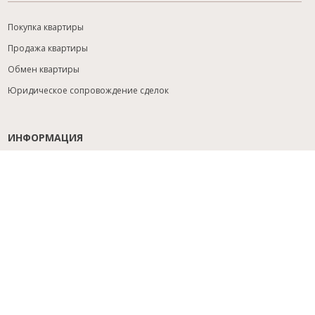
Покупка квартиры
Продажа квартиры
Обмен квартиры
Юридическое сопровождение сделок
ИНФОРМАЦИЯ
Содействие с ипотекой
Юридический анализ объекта
Расселение
Управление объектами
Подбор новостройки