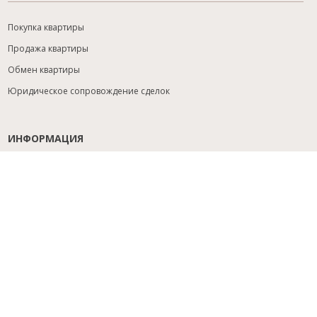
Покупка квартиры
Продажа квартиры
Обмен квартиры
Юридическое сопровождение сделок
ИНФОРМАЦИЯ
Содействие с ипотекой
Юридический анализ объекта
Расселение
Управление объектами
Подбор новостройки