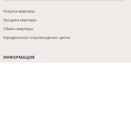
Покупка квартиры
Продажа квартиры
Обмен квартиры
Юридическое сопровождение сделок
ИНФОРМАЦИЯ
Содействие с ипотекой
Юридический анализ объекта
Расселение
Управление объектами
Подбор новостройки