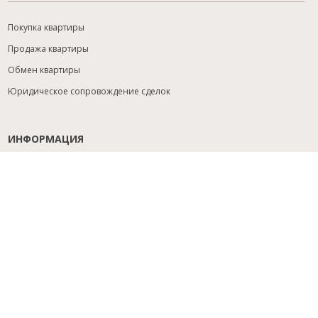
Покупка квартиры
Продажа квартиры
Обмен квартиры
Юридическое сопровождение сделок
ИНФОРМАЦИЯ
Содействие с ипотекой
Юридический анализ объекта
Расселение
Управление объектами
Подбор новостройки