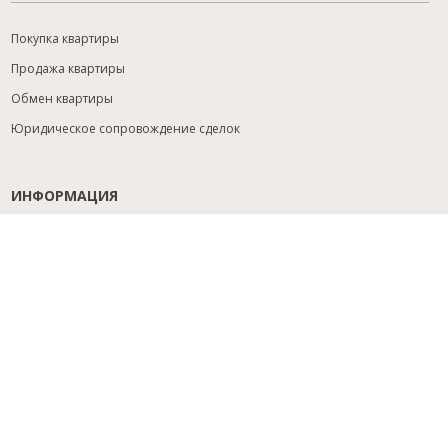
Покупка квартиры
Продажа квартиры
Обмен квартиры
Юридическое сопровождение сделок
ИНФОРМАЦИЯ
Содействие с ипотекой
Юридический анализ объекта
Расселение
Управление объектами
Подбор новостройки