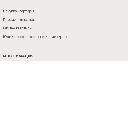
Покупка квартиры
Продажа квартиры
Обмен квартиры
Юридическое сопровождение сделок
ИНФОРМАЦИЯ
Содействие с ипотекой
Юридический анализ объекта
Расселение
Управление объектами
Подбор новостройки