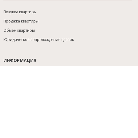
Покупка квартиры
Продажа квартиры
Обмен квартиры
Юридическое сопровождение сделок
ИНФОРМАЦИЯ
Содействие с ипотекой
Юридический анализ объекта
Расселение
Управление объектами
Подбор новостройки