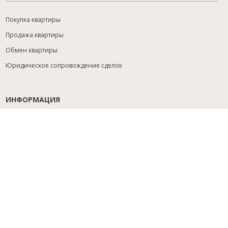
Покупка квартиры
Продажа квартиры
Обмен квартиры
Юридическое сопровождение сделок
ИНФОРМАЦИЯ
Содействие с ипотекой
Юридический анализ объекта
Расселение
Управление объектами
Подбор новостройки