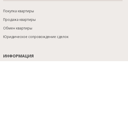
Покупка квартиры
Продажа квартиры
Обмен квартиры
Юридическое сопровождение сделок
ИНФОРМАЦИЯ
Содействие с ипотекой
Юридический анализ объекта
Расселение
Управление объектами
Подбор новостройки