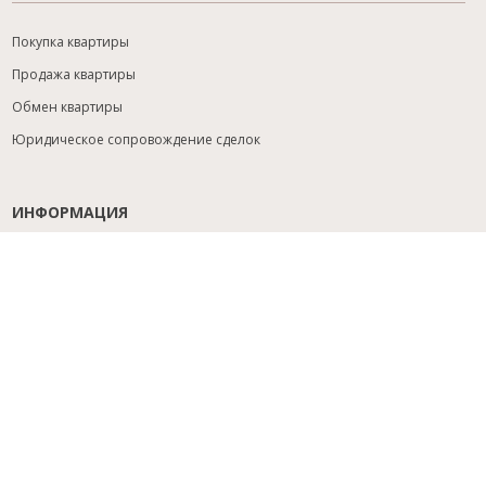
Покупка квартиры
Продажа квартиры
Обмен квартиры
Юридическое сопровождение сделок
ИНФОРМАЦИЯ
Содействие с ипотекой
Юридический анализ объекта
Расселение
Управление объектами
Подбор новостройки