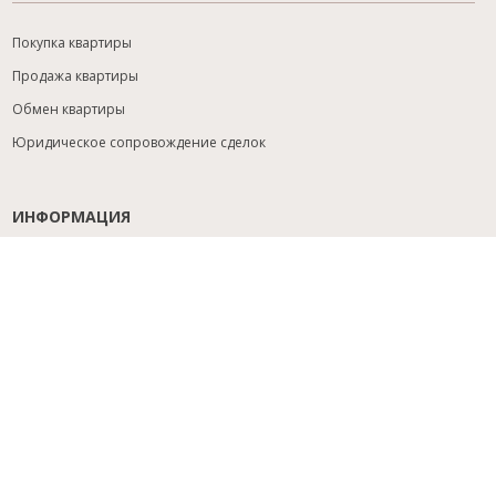
Покупка квартиры
Продажа квартиры
Обмен квартиры
Юридическое сопровождение сделок
ИНФОРМАЦИЯ
Содействие с ипотекой
Юридический анализ объекта
Расселение
Управление объектами
Подбор новостройки