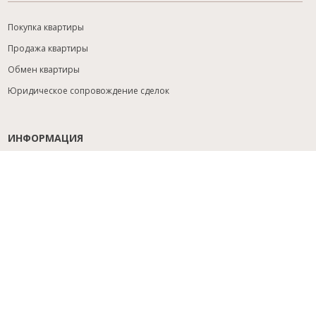
Покупка квартиры
Продажа квартиры
Обмен квартиры
Юридическое сопровождение сделок
ИНФОРМАЦИЯ
Содействие с ипотекой
Юридический анализ объекта
Расселение
Управление объектами
Подбор новостройки