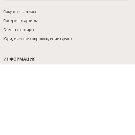
Покупка квартиры
Продажа квартиры
Обмен квартиры
Юридическое сопровождение сделок
ИНФОРМАЦИЯ
Содействие с ипотекой
Юридический анализ объекта
Расселение
Управление объектами
Подбор новостройки