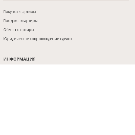
Покупка квартиры
Продажа квартиры
Обмен квартиры
Юридическое сопровождение сделок
ИНФОРМАЦИЯ
Содействие с ипотекой
Юридический анализ объекта
Расселение
Управление объектами
Подбор новостройки