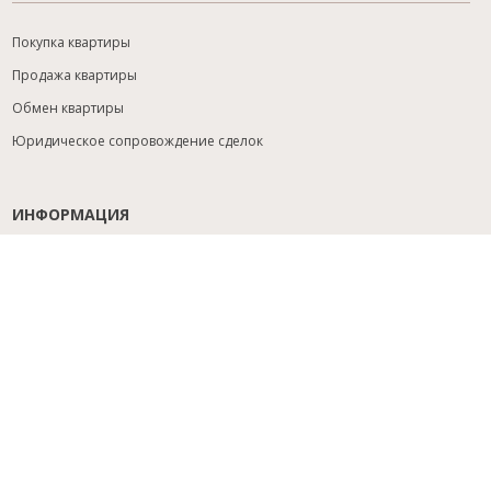
Покупка квартиры
Продажа квартиры
Обмен квартиры
Юридическое сопровождение сделок
ИНФОРМАЦИЯ
Содействие с ипотекой
Юридический анализ объекта
Расселение
Управление объектами
Подбор новостройки