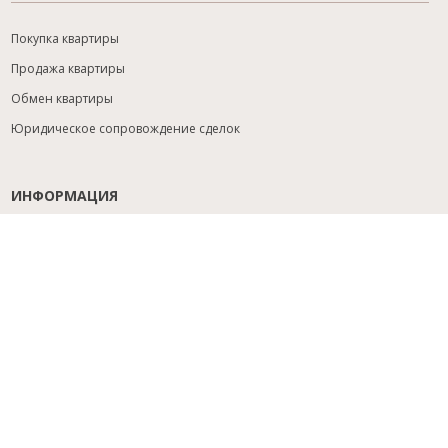
Покупка квартиры
Продажа квартиры
Обмен квартиры
Юридическое сопровождение сделок
ИНФОРМАЦИЯ
Содействие с ипотекой
Юридический анализ объекта
Расселение
Управление объектами
Подбор новостройки