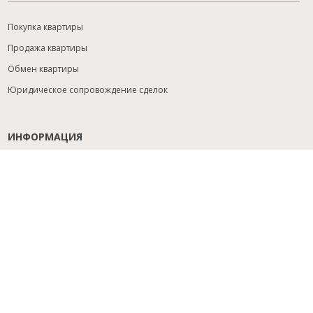
Покупка квартиры
Продажа квартиры
Обмен квартиры
Юридическое сопровождение сделок
ИНФОРМАЦИЯ
Содействие с ипотекой
Юридический анализ объекта
Расселение
Управление объектами
Подбор новостройки