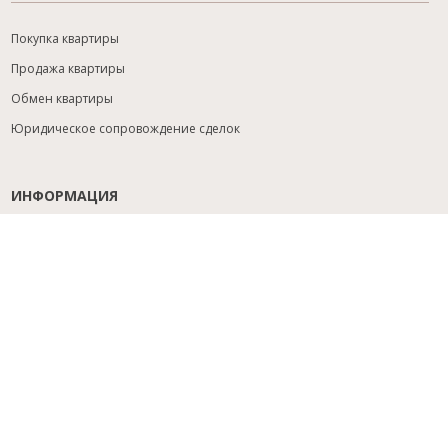
Покупка квартиры
Продажа квартиры
Обмен квартиры
Юридическое сопровождение сделок
ИНФОРМАЦИЯ
Содействие с ипотекой
Юридический анализ объекта
Расселение
Управление объектами
Подбор новостройки