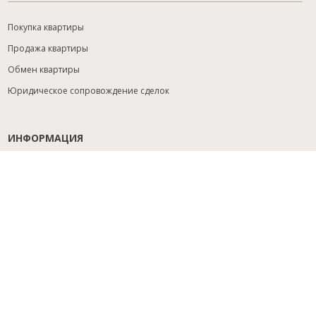
Покупка квартиры
Продажа квартиры
Обмен квартиры
Юридическое сопровождение сделок
ИНФОРМАЦИЯ
Содействие с ипотекой
Юридический анализ объекта
Расселение
Управление объектами
Подбор новостройки