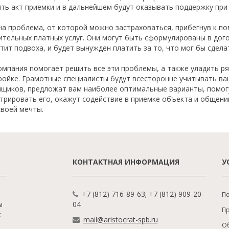
ть акт приемки и в дальнейшем будут оказывать поддержку при
на проблема, от которой можно застраховаться, прибегнув к п
ительных платных услуг. Они могут быть сформулированы в дог
тит подвоха, и будет вынужден платить за то, что мог бы сдел
мпания помогает решить все эти проблемы, а также уладить ря
ройке. Грамотные специалисты будут всесторонне учитывать ва
йщиков, предложат вам наиболее оптимальные варианты, помогу
трировать его, окажут содействие в приемке объекта и общени
своей мечты.
КОНТАКТНАЯ ИНФОРМАЦИЯ
У
+7 (812) 716-89-63; +7 (812) 909-20-
По
ы
04
П
к
mail@aristocrat-spb.ru
О