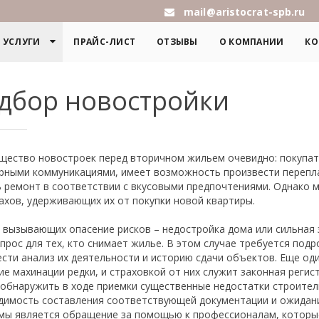
mail@aristocrat-spb.ru
УСЛУГИ
ПРАЙС-ЛИСТ
ОТЗЫВЫ
О КОМПАНИИ
КО
дбор новостройки
щество новостроек перед вторичном жильем очевидно: покупат
рными коммуникациями, имеет возможность произвести перепл
ь ремонт в соответствии с вкусовыми предпочтениями. Однако 
ахов, удерживающих их от покупки новой квартиры.
 вызывающих опасение рисков – недостройка дома или сильная 
прос для тех, кто снимает жилье. В этом случае требуется под
сти анализ их деятельности и историю сдачи объектов. Еще оди
ие махинации редки, и страховкой от них служит законная реги
обнаружить в ходе приемки существенные недостатки строител
димость составления соответствующей документации и ожидан
мы является обращение за помощью к профессионалам, которы