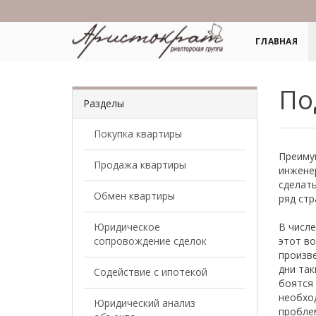
ГЛАВНАЯ
По
Разделы
Покупка квартиры
Преиму
Продажа квартиры
инжене
сделат
Обмен квартиры
ряд стр
Юридическое
В числе
сопровождение сделок
этот во
произве
дни так
Содействие с ипотекой
боятся 
необхо
Юридический анализ
пробле