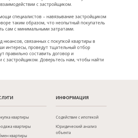
 взаимодействии с застройщиком.
омощи специалистов – навязывание застройщиком
оворе таким образом, что неопытный покупатель
ать сам с минимальными затратами.
д нюансов, связанных с покупкой квартиры в
ши интересы, проведут тщательный отбор
т правильно составить договор и
и с застройщиком. Доверьтесь нам, чтобы найти
СЛУГИ
ИНФОРМАЦИЯ
купка квартиры
Содействие с ипотекой
родажа квартиры
Юридический анализ
объекта
бмен квартиры