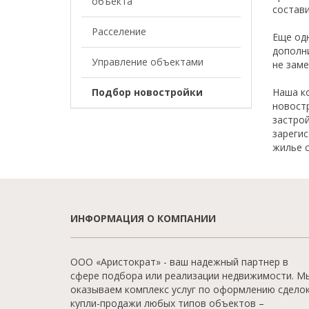
объекта
состави
Расселение
Еще од
дополн
Управление объектами
не заме
Подбор новостройки
Наша ко
новост
застро
зарегис
жилье 
ИНФОРМАЦИЯ О КОМПАНИИ
ООО «Аристократ» - ваш надежный партнер в
сфере подбора или реализации недвижимости. М
оказываем комплекс услуг по оформлению сдело
купли-продажи любых типов объектов –