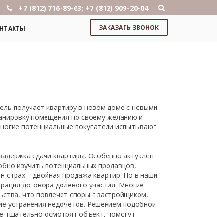
+7 (812) 716-89-63; +7 (812) 909-20-04
ЗАКАЗАТЬ ЗВОНОК
НТАКТЫ
ель получает квартиру в новом доме с новыми
анировку помещения по своему желанию и
многие потенциальные покупатели испытывают
задержка сдачи квартиры. Особенно актуален
робно изучить потенциальных продавцов,
н страх – двойная продажа квартир. Но в наши
страция договора долевого участия. Многие
ьства, что повлечет споры с застройщиком,
ие устранения недочетов. Решением подобной
е тщательно осмотрят объект, помогут